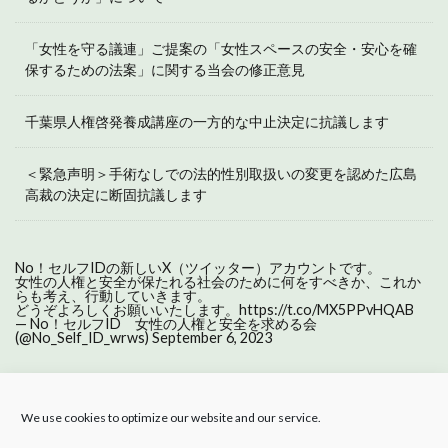
「女性を守る議連」ご提案の「女性スペースの安全・安心を確
保するための法案」に関する当会の修正意見
千葉県人権啓発養成講座の一方的な中止決定に抗議します
＜緊急声明＞手術なしでの法的性別取扱いの変更を認めた広島
高裁の決定に断固抗議します
No！セルフIDの新しいX（ツイッター）アカウントです。
女性の人権と安全が保たれる社会のために何をすべきか、これか
らも考え、行動していきます。
どうぞよろしくお願いいたします。
https://t.co/MX5PPvHQAB
— No！セルフID 女性の人権と安全を求める会
(@No_Self_ID_wrws)
September 6, 2023
We use cookies to optimize our website and our service.
ホーム
活動報告
About us
セルフIDとは