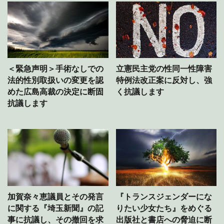
＜緊急声明＞手術なしでの
立憲民主党の性同一性障害
法的性別取扱いの変更を認
特例法改正案に反対し、強
めた広島高裁の決定に断固
く抗議します
抗議します
加賀奈々恵議員とその発言
『トランスジェンダーにな
に関する『埼玉新聞』の記
りたい少女たち』をめぐる
事に抗議し、その撤回を求
出版社と書店への脅迫に断