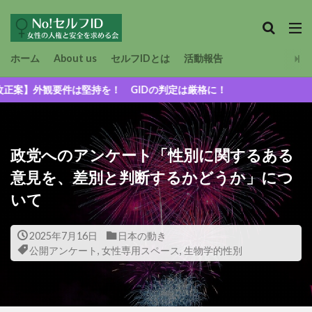
ホーム
About us
セルフIDとは
活動報告
件は堅持を！ GIDの判定は厳格に！
政党へのアンケート「性別に関するある
意見を、差別と判断するかどうか」につ
いて
2025年7月16日
日本の動き
公開アンケート
,
女性専用スペース
,
生物学的性別