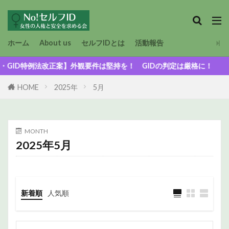
ホーム
About us
セルフIDとは
活動報告
D特例法改正案】外観要件は堅持を！ GIDの判定は厳格に！
HOME
2025年
5月
MONTH
2025年5月
新着順
人気順