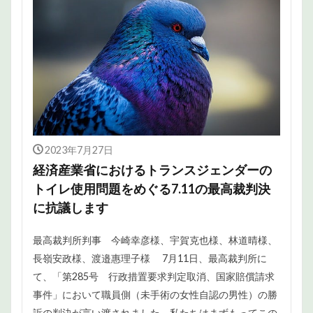
2023年7月27日
経済産業省におけるトランスジェンダーの
トイレ使用問題をめぐる7.11の最高裁判決
に抗議します
最高裁判所判事 今崎幸彦様、宇賀克也様、林道晴様、
長嶺安政様、渡邉惠理子様 7月11日、最高裁判所に
て、「第285号 行政措置要求判定取消、国家賠償請求
事件」において職員側（未手術の女性自認の男性）の勝
訴の判決が言い渡されました。私たちはまずもってこの