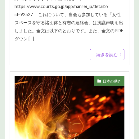
https://www.courts.go.jp/app/hanrei_jp/detail2?
id=92527 これについて、当会も参加している「女性
スペースを守る諸団体と有志の連絡会」は抗議声明を出
しました。全文は以下のとおりです。また、全文のPDF
ダウン […]
続きを読む
日本の動き