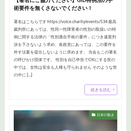
術要件を無くさないでください！
署名はこちらです https://voice.charity/events/534 最高
裁判所にあっては、性同一性障害者の性別の取扱いの特
例に関する法律の「性別適合手術の要件」につき違憲判
決を下さないよう求め、各政党にあっては、この要件を
外す法案を提出しないように求めます。 当会もこの署名
の呼びかけ団体です。 性別を自己申告でOKにする世の
中では、女性は安全も人権も守られません そのような世
の中に […]
続きを読む
日本の動き