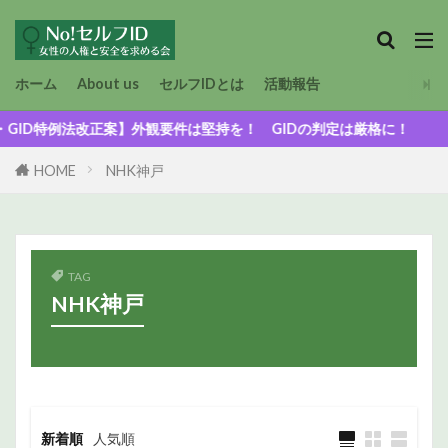
ホーム
About us
セルフIDとは
活動報告
特例法改正案】外観要件は堅持を！ GIDの判定は厳格に！
HOME
NHK神戸
TAG
NHK神戸
新着順
人気順