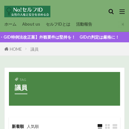
ホーム
About us
セルフIDとは
活動報告
D特例法改正案】外観要件は堅持を！ GIDの判定は厳格に！
HOME
議員
TAG
議員
新着順
人気順