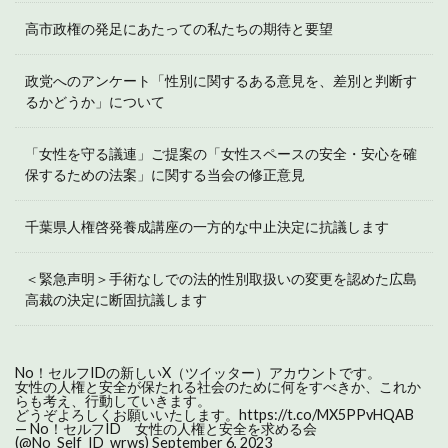
高市政権の発足にあたっての私たちの期待と要望
政党へのアンケート「性別に関するある意見を、差別と判断す
るかどうか」について
「女性を守る議連」ご提案の「女性スペースの安全・安心を確
保するための法案」に関する当会の修正意見
千葉県人権啓発養成講座の一方的な中止決定に抗議します
＜緊急声明＞手術なしでの法的性別取扱いの変更を認めた広島
高裁の決定に断固抗議します
No！セルフIDの新しいX（ツイッター）アカウントです。
女性の人権と安全が保たれる社会のために何をすべきか、これか
らも考え、行動していきます。
どうぞよろしくお願いいたします。
https://t.co/MX5PPvHQAB
— No！セルフID 女性の人権と安全を求める会
(@No_Self_ID_wrws)
September 6, 2023