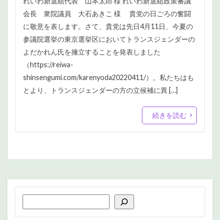
れいわ新選組代表 山本太郎 様 れいわ新選組政策審議
会長 衆院議員 大石あきこ 様 貴党の日ごろの奮闘
に敬意を表します。さて、貴党は先日4月11日、今夏の
参議院選挙の東京選挙区においてトランスジェンダーの
よだかれん氏を擁立することを発表しました
（https://reiwa-
shinsengumi.com/karenyoda20220411/）。私たちはも
とより、トランスジェンダーの方の立候補に異 […]
続きを読む