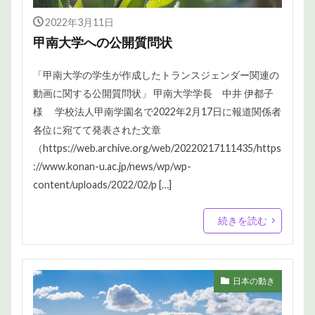
2022年3月11日
甲南大学への公開質問状
「甲南大学の学生が作成したトランスジェンダー関連の
動画に関する公開質問状」 甲南大学学長 中井 伊都子
様 学校法人甲南学園名で2022年2月17日に報道関係者
各位に宛てて発表された文章
（https://web.archive.org/web/20220217111435/https
://www.konan-u.ac.jp/news/wp/wp-
content/uploads/2022/02/p […]
続きを読む
日本の動き