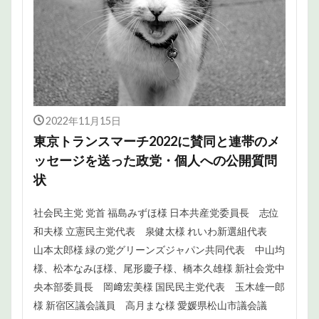
2022年11月15日
東京トランスマーチ2022に賛同と連帯のメ
ッセージを送った政党・個人への公開質問
状
社会民主党 党首 福島みずほ様 日本共産党委員長 志位
和夫様 立憲民主党代表 泉健太様 れいわ新選組代表
山本太郎様 緑の党グリーンズジャパン共同代表 中山均
様、松本なみほ様、尾形慶子様、橋本久雄様 新社会党中
央本部委員長 岡﨑宏美様 国民民主党代表 玉木雄一郎
様 新宿区議会議員 高月まな様 愛媛県松山市議会議