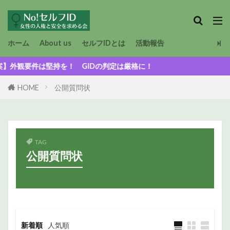
ホーム
About us
セルフIDとは
活動報告
を！ GIDの判定は厳格に！
HOME
公開質問状
TAG
公開質問状
新着順
人気順