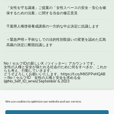
「女性を守る議連」ご提案の「女性スペースの安全・安心を確
保するための法案」に関する当会の修正意見
千葉県人権啓発養成講座の一方的な中止決定に抗議します
＜緊急声明＞手術なしでの法的性別取扱いの変更を認めた広島
高裁の決定に断固抗議します
No！セルフIDの新しいX（ツイッター）アカウントです。
女性の人権と安全が保たれる社会のために何をすべきか、これか
らも考え、行動していきます。
どうぞよろしくお願いいたします。
https://t.co/MX5PPvHQAB
— No！セルフID 女性の人権と安全を求める会
(@No_Self_ID_wrws)
September 6, 2023
We use cookies to optimize our website and our service.
ホーム
活動報告
About us
セルフIDとは
原則の声明
プライバシーポリシー