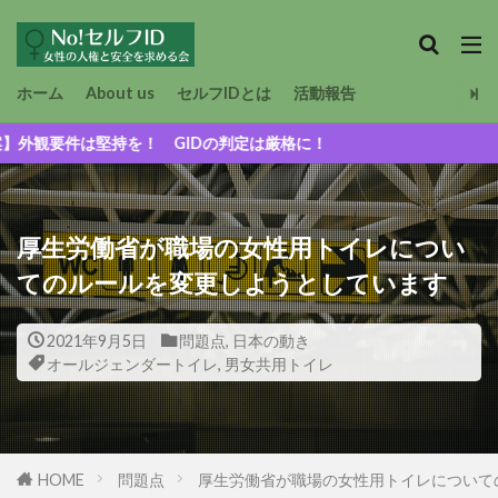
ホーム
About us
セルフIDとは
活動報告
は堅持を！ GIDの判定は厳格に！
厚生労働省が職場の女性用トイレについ
てのルールを変更しようとしています
2021年9月5日
問題点
,
日本の動き
オールジェンダートイレ
,
男女共用トイレ
HOME
問題点
厚生労働省が職場の女性用トイレについ