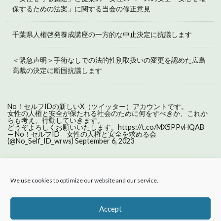
保するための法案」に関する当会の修正意見
千葉県人権啓発養成講座の一方的な中止決定に抗議します
＜緊急声明＞手術なしでの法的性別取扱いの変更を認めた広島
高裁の決定に断固抗議します
No！セルフIDの新しいX（ツイッター）アカウントです。
女性の人権と安全が保たれる社会のために何をすべきか、これか
らも考え、行動していきます。
どうぞよろしくお願いいたします。
https://t.co/MX5PPvHQAB
— No！セルフID 女性の人権と安全を求める会
(@No_Self_ID_wrws)
September 6, 2023
We use cookies to optimize our website and our service.
ホーム
活動報告
About us
セルフIDとは
原則の声明
プライバシーポリシー
Accept