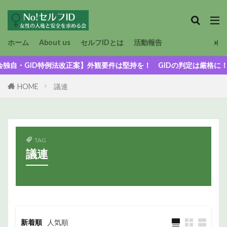
ホーム
About us
セルフIDとは
活動報告
・GID特例法改正案】外観要件は堅持を！ GIDの判定は厳格に！
HOME
議連
TAG
議連
新着順
人気順