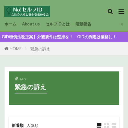
ホーム
About us
セルフIDとは
活動報告
特例法改正案】外観要件は堅持を！ GIDの判定は厳格に！
HOME
緊急の訴え
TAG
緊急の訴え
新着順
人気順