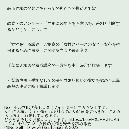
高市政権の発足にあたっての私たちの期待と要望
政党へのアンケート「性別に関するある意見を、差別と判断す
るかどうか」について
「女性を守る議連」ご提案の「女性スペースの安全・安心を確
保するための法案」に関する当会の修正意見
千葉県人権啓発養成講座の一方的な中止決定に抗議します
＜緊急声明＞手術なしでの法的性別取扱いの変更を認めた広島
高裁の決定に断固抗議します
No！セルフIDの新しいX（ツイッター）アカウントです。
女性の人権と安全が保たれる社会のために何をすべきか、これか
らも考え、行動していきます。
どうぞよろしくお願いいたします。
https://t.co/MX5PPvHQAB
— No！セルフID 女性の人権と安全を求める会
(@No_Self_ID_wrws)
September 6, 2023