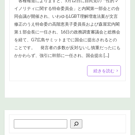
各種報道によりますと、5月12日に自民党の「性的マ
イノリティに関する特命委員会」と内閣第一部会との合
同会議が開催され、いわゆるLGBT理解増進法案が文言
修正のうえ特命委の高階恵美子委員長および森屋宏内閣
第１部会長に一任され、16日の政務調査審議会と総務会
を経て、G7広島サミットまでに国会に提出されるとの
ことです。 発言者の多数が反対ないし慎重だったにも
かかわらず、強引に幹部に一任され、国会提出 […]
続きを読む