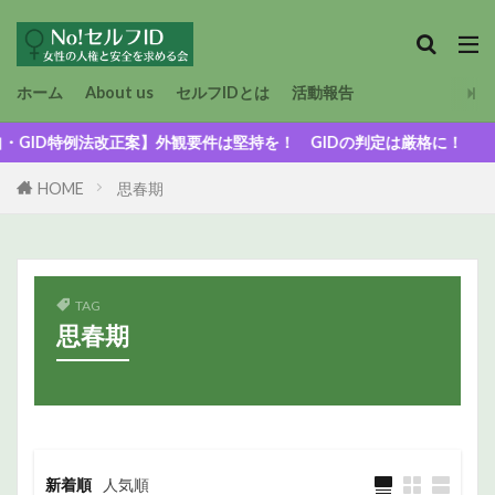
ホーム
About us
セルフIDとは
活動報告
ID特例法改正案】外観要件は堅持を！ GIDの判定は厳格に！
HOME
思春期
TAG
思春期
新着順
人気順