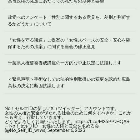
高市政権の発足にあたっての私たちの期待と要望
政党へのアンケート「性別に関するある意見を、差別と判断す
るかどうか」について
「女性を守る議連」ご提案の「女性スペースの安全・安心を確
保するための法案」に関する当会の修正意見
千葉県人権啓発養成講座の一方的な中止決定に抗議します
＜緊急声明＞手術なしでの法的性別取扱いの変更を認めた広島
高裁の決定に断固抗議します
No！セルフIDの新しいX（ツイッター）アカウントです。
女性の人権と安全が保たれる社会のために何をすべきか、これか
らも考え、行動していきます。
どうぞよろしくお願いいたします。
https://t.co/MX5PPvHQAB
— No！セルフID 女性の人権と安全を求める会
(@No_Self_ID_wrws)
September 6, 2023