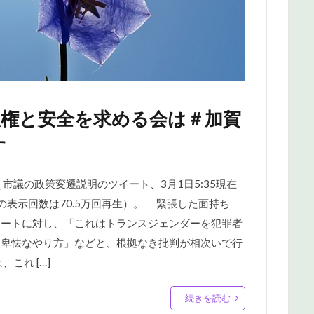
の人権と安全を求める会は＃加賀
す
市議の政策変遷説明のツイート、3月1日5:35現在
画の表示回数は70.5万回再生）。 緊張した面持ち
イートに対し、「これはトランスジェンダーを犯罪者
た卑怯なやり方」などと、根拠なき批判が相次いで行
これ […]
続きを読む