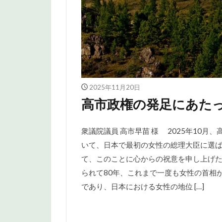
2025年11月20日
高市政権の発足にあた
衆議院議員 高市早苗 様 2025年10
いて、日本で最初の女性の総理大臣に選
て、このことに心からの祝意を申し上げ
られて80年、これまで一度も女性の首相
であり、日本における女性の地位 […]