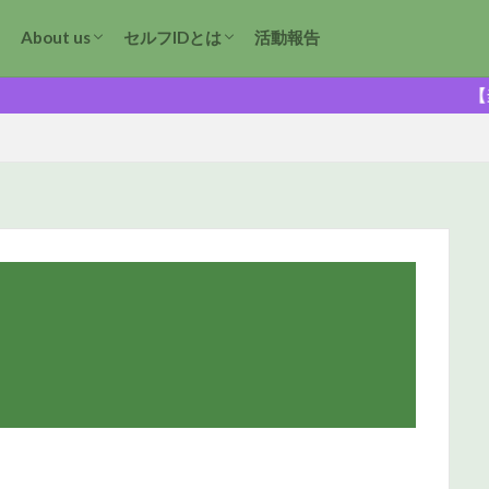
About us
セルフIDとは
活動報告
原則の声明
トランスジェンダリズムとは
sex-based rightsとは
世界で起きていること
日本で起きていること
【当会独自・GID