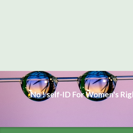
No ! self-ID For Women's Ri