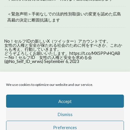
＜緊急声明＞手術なしでの法的性別取扱いの変更を認めた広島
高裁の決定に断固抗議します
No！セルフIDの新しいX（ツイッター）アカウントです。
女性の人権と安全が保たれる社会のために何をすべきか、これか
らも考え、行動していきます。
どうぞよろしくお願いいたします。
https://t.co/MX5PPvHQAB
— No！セルフID 女性の人権と安全を求める会
(@No_Self_ID_wrws)
September 6, 2023
We use cookies to optimize our website and our service.
ホーム
活動報告
About us
セルフIDとは
原則の声明
プライバシーポリシー
Accept
No!Self ID Japan
Dismiss
Preferences