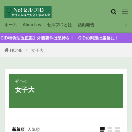
ホーム
About us
セルフIDとは
活動報告
特例法改正案】外観要件は堅持を！ GIDの判定は厳格に！
HOME
女子大
TAG
女子大
新着順
人気順