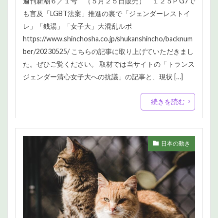
週刊新潮６／１号 （５月２５日販売） １２５P G7で
も言及「LGBT法案」推進の裏で「ジェンダーレストイ
レ」「銭湯」「女子大」大混乱ルポ
https://www.shinchosha.co.jp/shukanshincho/backnum
ber/20230525/ こちらの記事に取り上げていただきまし
た。ぜひご覧ください。 取材では当サイトの「トランス
ジェンダー清心女子大への抗議」の記事と、現状 […]
続きを読む
日本の動き