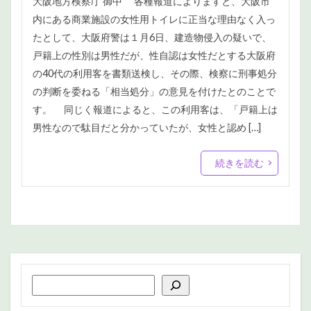
大阪地方検察庁 御中 各種報道によりますと、大阪市
内にある商業施設の女性用トイレに正当な理由なく入っ
たとして、大阪府警は１月6日、建造物侵入の疑いで、
戸籍上の性別は男性だが、性自認は女性だとする大阪府
の40代の利用客を書類送検し、その際、検察に刑事処分
の判断を委ねる「相当処分」の意見を付けたとのことで
す。 同じく報道によると、この利用客は、「戸籍上は
男性なので駄目だと分かっていたが、女性と認め […]
続きを読む