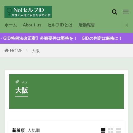
ホーム
About us
セルフIDとは
活動報告
D特例法改正案】外観要件は堅持を！ GIDの判定は厳格に！
HOME
大阪
TAG
大阪
新着順
人気順