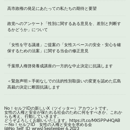
高市政権の発足にあたっての私たちの期待と要望
政党へのアンケート「性別に関するある意見を、差別と判断す
るかどうか」について
「女性を守る議連」ご提案の「女性スペースの安全・安心を確
保するための法案」に関する当会の修正意見
千葉県人権啓発養成講座の一方的な中止決定に抗議します
＜緊急声明＞手術なしでの法的性別取扱いの変更を認めた広島
高裁の決定に断固抗議します
No！セルフIDの新しいX（ツイッター）アカウントです。
女性の人権と安全が保たれる社会のために何をすべきか、これか
らも考え、行動していきます。
どうぞよろしくお願いいたします。
https://t.co/MX5PPvHQAB
— No！セルフID 女性の人権と安全を求める会
(@No_Self_ID_wrws)
September 6, 2023