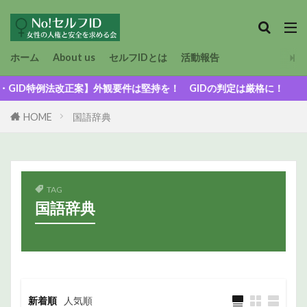
ホーム
About us
セルフIDとは
活動報告
D特例法改正案】外観要件は堅持を！ GIDの判定は厳格に！
HOME
国語辞典
TAG
国語辞典
新着順
人気順