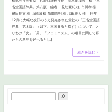
株式会社三省堂 代表取締役社長 瀧本多加志 様 『三
省堂国語辞典』第八版 編者 見坊豪紀 様 市川孝 様
飛田良文 様 山崎誠 様 飯間浩明 様 塩田雄大 様 昨年
12月に大幅な改訂のうえ発売された貴社の『三省堂国語
辞典 第８版』（以下、三国８版と略す）について、と
りわけ「女」「男」「フェミニズム」の項目に関して私
たちの意見を述べると […]
続きを読む