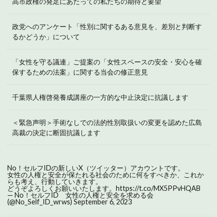
高市政権の発足にあたっての私たちの期待と要望
政党へのアンケート「性別に関するある意見を、差別と判断す
るかどうか」について
「女性を守る議連」ご提案の「女性スペースの安全・安心を確
保するための法案」に関する当会の修正意見
千葉県人権啓発養成講座の一方的な中止決定に抗議します
＜緊急声明＞手術なしでの法的性別取扱いの変更を認めた広島
高裁の決定に断固抗議します
No！セルフIDの新しいX（ツイッター）アカウントです。
女性の人権と安全が保たれる社会のために何をすべきか、これか
らも考え、行動していきます。
どうぞよろしくお願いいたします。
https://t.co/MX5PPvHQAB
— No！セルフID 女性の人権と安全を求める会
(@No_Self_ID_wrws)
September 6, 2023