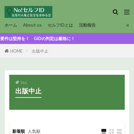
ホーム
About us
セルフIDとは
活動報告
堅持を！ GIDの判定は厳格に！
HOME
出版中止
TAG
出版中止
新着順
人気順