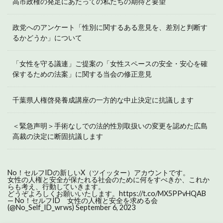
高市政権の発足にあたっての私たちの期待と要望
政党へのアンケート「性別に関するある意見を、差別と判断す
るかどうか」について
「女性を守る議連」ご提案の「女性スペースの安全・安心を確
保するための法案」に関する当会の修正意見
千葉県人権啓発養成講座の一方的な中止決定に抗議します
＜緊急声明＞手術なしでの法的性別取扱いの変更を認めた広島
高裁の決定に断固抗議します
No！セルフIDの新しいX（ツイッター）アカウントです。
女性の人権と安全が保たれる社会のために何をすべきか、これか
らも考え、行動していきます。
どうぞよろしくお願いいたします。
https://t.co/MX5PPvHQAB
— No！セルフID 女性の人権と安全を求める会
(@No_Self_ID_wrws)
September 6, 2023