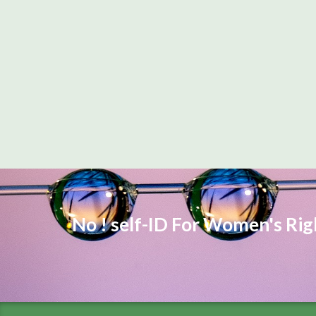
No ! self-ID For Women's Ri