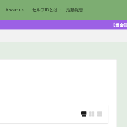
About us
セルフIDとは
活動報告
原則の声明
トランスジェンダリズムとは
sex-based rightsとは
世界で起きていること
日本で起きていること
【当会独自・GID特例